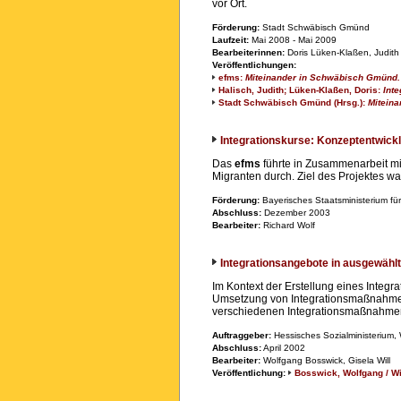
vor Ort.
Förderung:
Stadt Schwäbisch Gmünd
Laufzeit:
Mai 2008 - Mai 2009
Bearbeiterinnen:
Doris Lüken-Klaßen, Judith
Veröffentlichungen:
efms:
Miteinander in Schwäbisch Gmünd. 
Halisch, Judith; Lüken-Klaßen, Doris:
Int
Stadt Schwäbisch Gmünd (Hrsg.):
Miteina
Integrationskurse: Konzeptentwick
Das
efms
führte in Zusammenarbeit mi
Migranten durch. Ziel des Projektes war
Förderung:
Bayerisches Staatsministerium fü
Abschluss:
Dezember 2003
Bearbeiter:
Richard Wolf
Integrationsangebote in ausgewähl
Im Kontext der Erstellung eines Integr
Umsetzung von Integrationsmaßnahmen a
verschiedenen Integrationsmaßnahmen
Auftraggeber:
Hessisches Sozialministerium,
Abschluss:
April 2002
Bearbeiter:
Wolfgang Bosswick, Gisela Will
Veröffentlichung:
Bosswick, Wolfgang / Wi