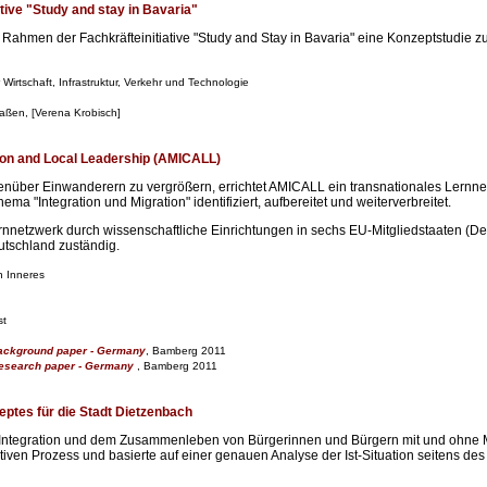
tive "Study and stay in Bavaria"
Rahmen der Fachkräfteinitiative "Study and Stay in Bavaria" eine Konzeptstudie 
Wirtschaft, Infrastruktur, Verkehr und Technologie
laßen, [Verena Krobisch]
ion and Local Leadership (AMICALL)
nüber Einwanderern zu vergrößern, errichtet AMICALL ein transnationales Lernne
a "Integration und Migration" identifiziert, aufbereitet und weiterverbreitet.
rnnetzwerk durch wissenschaftliche Einrichtungen in sechs EU-Mitgliedstaaten (De
Deutschland zuständig.
n Inneres
st
ackground paper - Germany
, Bamberg 2011
research paper - Germany
, Bamberg 2011
eptes für die Stadt Dietzenbach
 Integration und dem Zusammenleben von Bürgerinnen und Bürgern mit und ohne Mi
ativen Prozess und basierte auf einer genauen Analyse der Ist-Situation seitens de