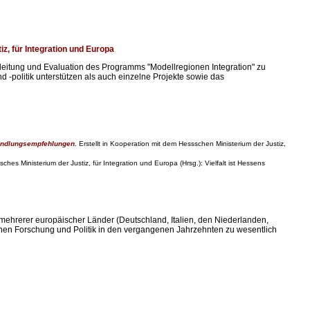
, für Integration und Europa
gleitung und Evaluation des Programms "Modellregionen Integration" zu
d -politik unterstützen als auch einzelne Projekte sowie das
Handlungsempfehlungen.
Erstellt in Kooperation mit dem Hessschen Ministerium der Justiz,
sches Ministerium der Justiz, für Integration und Europa (Hrsg.): Vielfalt ist Hessens
mehrerer europäischer Länder (Deutschland, Italien, den Niederlanden,
chen Forschung und Politik in den vergangenen Jahrzehnten zu wesentlich