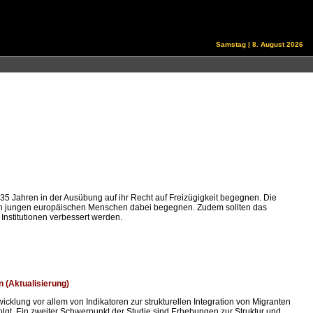
Samstag | 8. August 2026
- 35 Jahren in der Ausübung auf ihr Recht auf Freizügigkeit begegnen. Die
en jungen europäischen Menschen dabei begegnen. Zudem sollten das
Institutionen verbessert werden.
n (Aktualisierung)
icklung vor allem von Indikatoren zur strukturellen Integration von Migranten
lgt. Ein zweiter Schwerpunkt der Studie sind Erhebungen zur Struktur und