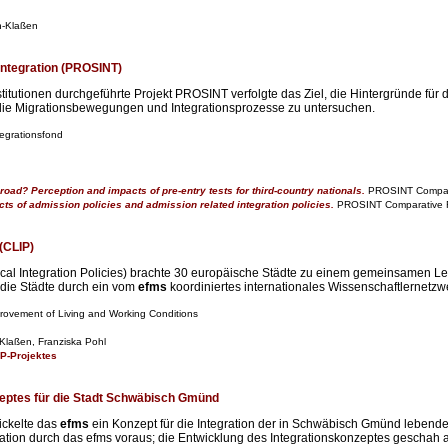
n-Klaßen
 Integration (PROSINT)
itutionen durchgeführte Projekt PROSINT verfolgte das Ziel, die Hintergründe fü
 die Migrationsbewegungen und Integrationsprozesse zu untersuchen.
egrationsfond
road? Perception and impacts of pre-entry tests for third-country nationals.
PROSINT Compara
ts of admission policies and admission related integration policies.
PROSINT Comparative 
 (CLIP)
ocal Integration Policies) brachte 30 europäische Städte zu einem gemeinsamen L
 die Städte durch ein vom
efms
koordiniertes internationales Wissenschaftlernetzwe
rovement of Living and Working Conditions
Klaßen, Franziska Pohl
IP-Projektes
zeptes für die Stadt Schwäbisch Gmünd
ickelte das
efms
ein Konzept für die Integration der in Schwäbisch Gmünd lebend
tuation durch das efms voraus; die Entwicklung des Integrationskonzeptes geschah 