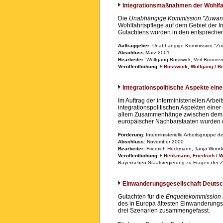
Integrationsmaßnahmen der Wohlf
Die
Unabhängige Kommission "Zuwand
Wohlfahrtspflege auf dem Gebiet der I
Gutachtens wurden in den entspreche
Auftraggeber:
Unabhängige Kommission "Zuw
Abschluss:
März 2001
Bearbeiter:
Wolfgang Bosswick, Veit Bronne
Veröffentlichung:
Bosswick, Wolfgang / B
Integrationspolitische Aspekte ei
Im Auftrag der interministeriellen A
integrationspolitischen Aspekten eine
allem Zusammenhänge zwischen dem Au
europäischer Nachbarstaaten wurden 
Förderung:
Interministerielle Arbeitsgruppe 
Abschluss:
November 2000
Bearbeiter:
Friedrich Heckmann, Tanja Wunde
Veröffentlichung:
Heckmann, Friedrich / W
Bayerischen Staatsregierung zu Fragen de
Einwanderungsgesellschaft Deutsch
Gutachten für die
Enquetekommission 
des in Europa ältesten Einwanderungsl
drei Szenarien zusammengefasst.