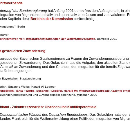
ahrtsverbände
erung" der Bundesregierung
hat Anfang 2001 dem
efms
den Auftrag erteilt, in e
ntegration von Migranten qualitativ und quantitativ zu erfassen und zu evaluieren
nden Kapiteln des
Berichts der Kommission
berücksichtigt.
anderung", Berlin
nmeyer
ronnenmeyer, Veit:
Integrationsmaßnahmen der Wohlfahrtsverbände
. Bamberg 2001
ner gesteuerten Zuwanderung
rbeitsgruppe der Bayerischen Staatsregierung zu Fragen der Zuwanderungssteuer
r gesteuerten Zuwanderung. Das Gutachten hatte die Aufgabe, den aktuellen Stand 
smaß an Zuwanderung und den Chancen der Integration für die bereits Zugewande
dafür herangezogen.
der Bayerischen Staatsregierung
rlich, Susanne Worbs, Harald W. Lederer
underlich, Tanja / Worbs, Susanne / Lederer, Harald W.:
Integrationspolitische Aspekte ein
r Zuwanderungssteuerung und Zuwanderungsbegrenzung, München 2000
land - Zukunftsszenarien: Chancen und Konfliktpotentiale.
Demographischer Wandel des Deutschen Bundestages
. Das Gutachten hatte den
andes Frankreich für die Weiterentwicklung einer Politik der Integration von Migr