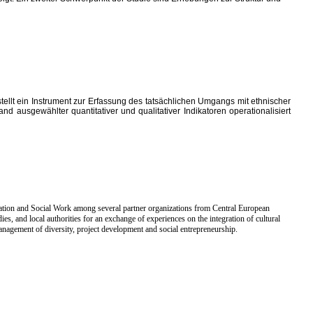
 stellt ein Instrument zur Erfassung des tatsächlichen Umgangs mit ethnischer
and ausgewählter quantitativer und qualitativer Indikatoren operationalisiert
Education and Social Work among several partner organizations from Central European
es, and local authorities for an exchange of experiences on the integration of cultural
management of diversity, project development and social entrepreneurship.