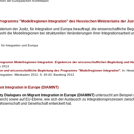
nen der Europäischen Kommission
rogramms "Modellregionen Integration" des Hessischen Ministeriums der Justiz
rium der Justiz, für Integration und Europa beauftragt, die wissenschaftliche Be
ohl die Modellregionen bei strukturellen Veränderungen ihrer Integrationsarbeit un
, für Integration und Europa
g
rogramm Modellregionen Integration. Ergebnisse der wissenschaftlichen Begleitung und 
en 2013
on und wissenschaftliche Begleitung des Programms "Modellregionen Integration".
In: Hessi
 Integration. Wiesbaden 2012, S. 40-43, Bamberg 2012
nt Integration in Europe (DIAMINT)
y Dialogues on Migrant Integration in Europe (DIAMINT)
untersucht am Beispiel 
eich) sowie auf EU-Ebene, wie sich der Austausch zu Integrationsprozessen zwis
ssenschaft und Gesellschaft entwickelt hat.