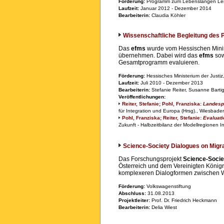
Förderung:
Programm zum Lebenslangen Ler
Laufzeit:
Januar 2012 - Dezember 2014
Bearbeiterin:
Claudia Köhler
Wissenschaftliche Begleitung des P
Das
efms
wurde vom Hessischen Ministe
übernehmen. Dabei wird das
efms
sow
Gesamtprogramm evaluieren.
Förderung:
Hessisches Ministerium der Justiz
Laufzeit:
Juli 2010 - Dezember 2013
Bearbeiterin:
Stefanie Reiter, Susanne Barti
Veröffentlichungen:
Reiter, Stefanie; Pohl, Franziska:
Landesp
für Integration und Europa (Hrsg)., Wiesbad
Pohl, Franziska; Reiter, Stefanie:
Evaluati
Zukunft - Halbzeitbilanz der Modellregionen
Science-Society Dialogues on Migra
Das Forschungsprojekt
Science-Societ
Österreich und dem Vereinigten Königr
komplexeren Dialogformen zwischen Wi
Förderung:
Volkswagenstiftung
Abschluss:
31.08.2013
Projektleiter:
Prof. Dr. Friedrich Heckmann
Bearbeiterin:
Delia Wiest