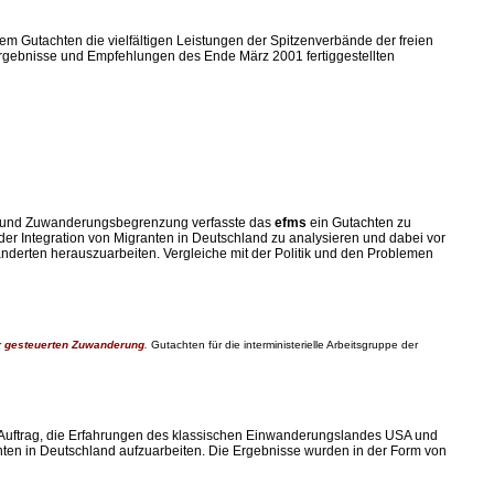
inem Gutachten die vielfältigen Leistungen der Spitzenverbände der freien
. Ergebnisse und Empfehlungen des Ende März 2001 fertiggestellten
ung und Zuwanderungsbegrenzung verfasste das
efms
ein Gutachten zu
der Integration von Migranten in Deutschland zu analysieren und dabei vor
rten herauszuarbeiten. Vergleiche mit der Politik und den Problemen
er gesteuerten Zuwanderung
.
Gutachten für die interministerielle Arbeitsgruppe der
 Auftrag, die Erfahrungen des klassischen Einwanderungslandes USA und
anten in Deutschland aufzuarbeiten. Die Ergebnisse wurden in der Form von