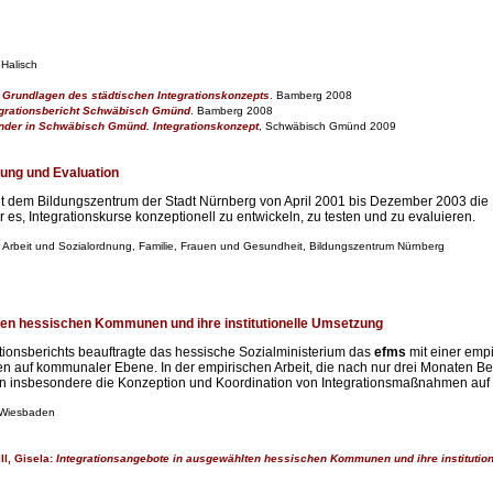
 Halisch
Grundlagen des städtischen Integrationskonzepts
. Bamberg 2008
egrationsbericht Schwäbisch Gmünd
. Bamberg 2008
nder in Schwäbisch Gmünd. Integrationskonzept
, Schwäbisch Gmünd 2009
lung und Evaluation
t dem Bildungszentrum der Stadt Nürnberg von April 2001 bis Dezember 2003 die 
 es, Integrationskurse konzeptionell zu entwickeln, zu testen und zu evaluieren.
r Arbeit und Sozialordnung, Familie, Frauen und Gesundheit, Bildungszentrum Nürnberg
ten hessischen Kommunen und ihre institutionelle Umsetzung
ationsberichts beauftragte das hessische Sozialministerium das
efms
mit einer emp
uf kommunaler Ebene. In der empirischen Arbeit, die nach nur drei Monaten Bear
 insbesondere die Konzeption und Koordination von Integrationsmaßnahmen auf
 Wiesbaden
ll, Gisela:
Integrationsangebote in ausgewählten hessischen Kommunen und ihre institutio