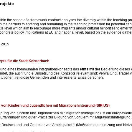
rojekte
in the scope of a framework contract analyses the diversity within the teaching pr
on the barriers to entering and remaining in the teaching profession for potential c
te level which aim to encourage more migrants and/or cultural minorities to enter the
ncrete policy implications at EU and national level, based on the evidence gather
 2015
pts für die Stadt Kelsterbach
tellung eines kommunalen Integrationskonzepts das
efms
mit der Begleitung dieses 
bindet, die auch für die Umsetzung des Konzepts relevant sind: Verwaltung, Träger 
itutionen, religiöse Gemeinden und interessierte Einzelpersonen.
 von Kindern und Jugendlichen mit Migrationshintegrund (SIRIUS)
dung von Kindern und Jugendlichen mit Migrationshintegrund) ist ein europaweite
Erfahrungen und guter Praxis zur Bildung von Schülern mit Migrationshintergrund.
für Deutschland und Co-Leiter von Arbeitspaket 1 (Maßnahmenumsetzung und Netzw