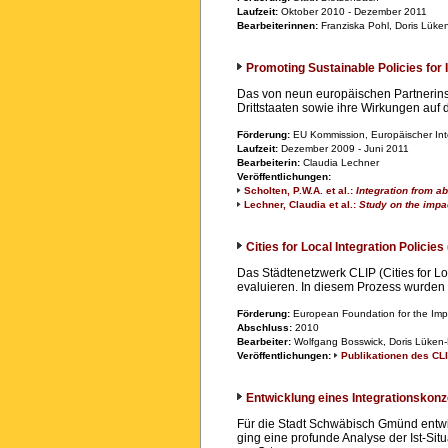
Laufzeit:
Oktober 2010 - Dezember 2011
Bearbeiterinnen:
Franziska Pohl, Doris Lüke
Promoting Sustainable Policies for
Das von neun europäischen Partnerinst
Drittstaaten sowie ihre Wirkungen auf
Förderung:
EU Kommission, Europäischer Int
Laufzeit:
Dezember 2009 - Juni 2011
Bearbeiterin:
Claudia Lechner
Veröffentlichungen:
Scholten, P.W.A. et al.:
Integration from ab
Lechner, Claudia et al.:
Study on the impac
Cities for Local Integration Policies
Das Städtenetzwerk CLIP (Cities for L
evaluieren. In diesem Prozess wurden
Förderung:
European Foundation for the Imp
Abschluss:
2010
Bearbeiter:
Wolfgang Bosswick, Doris Lüken-
Veröffentlichungen:
Publikationen des CL
Entwicklung eines Integrationskon
Für die Stadt Schwäbisch Gmünd entw
ging eine profunde Analyse der Ist-Si