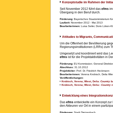
Konzeptstudie im Rahmen der Initia
Seit November 2012 führt das
efms
im 
Übergang in den Beruf durch.
Förderung:
Bayerisches Staatsministerium für 
Laufzeit:
November 2012 - Mai 2013
Bearbeiterinnen:
Luisa Seiler, Doris Lüken-K
Attitudes to Migrants, Communicat
Um die Offenheit der Bevölkerung gege
Regierungsinstitutionen (LRRs) zum Them
Umgesetzt und koordiniert wird das Le
efms
ist für die Projektaktivitäten in 
Förderung:
EU Kommission; General Direktio
Abschluss:
31.10.2012
Projektleiter:
Prof. Dr. Friedrich Heckmann
Bearbeiterinnen:
Verena Krobisch, Delia Wie
Veröffentlichungen:
Krobisch, Verena; Wiest, Delia:
Country b
Krobisch, Verena; Wiest, Delia::
Country 
Entwicklung eines Integrationskonz
Das
efms
entwickelte ein Konzept zur
den Akteuren vor Ort in einem partizip
Förderung:
Stadt Dietzenbach