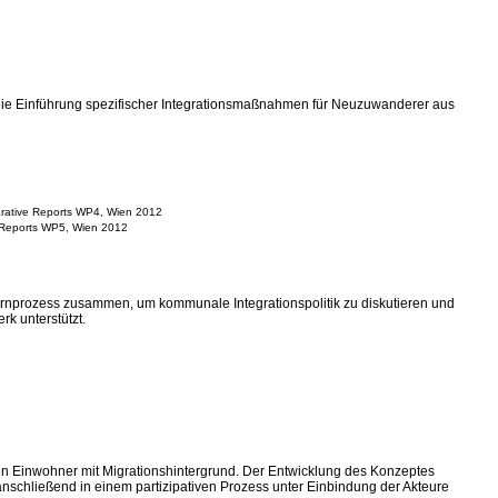
r die Einführung spezifischer Integrationsmaßnahmen für Neuzuwanderer aus
tive Reports WP4, Wien 2012
Reports WP5, Wien 2012
ernprozess zusammen, um kommunale Integrationspolitik zu diskutieren und
rk unterstützt.
en Einwohner mit Migrationshintergrund. Der Entwicklung des Konzeptes
anschließend in einem partizipativen Prozess unter Einbindung der Akteure