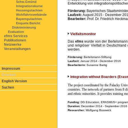
Schw.Gmünd
Entwicklung von integrationspolitische
Integrationskurse
Hessengutachten
Förderung:
Bayerisches Staatsminister
Laufzeit:
Au
gust
2015 - Dezember 20
Wohlfahrtsverbände
Bearbeiter:
Prof. Dr. Friedrich Heckman
Bayerngutachten
Enquete Bericht
Diskriminierung
Evaluation
Vielfaltsmonitor
efms Services
Publikationen
Das
efms
wurde von der Bertelsmann St
Netzwerke
und religiöser Vielfalt in Deutschland
Veranstaltungen
werden.
Förderung:
Bertelsmann-Stiftung
Laufzeit:
Januar 2014 - Dezember 2016
Bearbeiterin:
Susanne Bartig
Impressum
Drucken
Integration without Boarders (Era
English Version
The project coordinated by the Palacky Uni
Suchen
countries. The network of partners from 8 dif
and ethnic minorities. It provides training m
Funding:
DG Education, ERASMUS+ progra
Duration:
December 2014 - September 2016
Researcher:
Wolfgang Bosswick