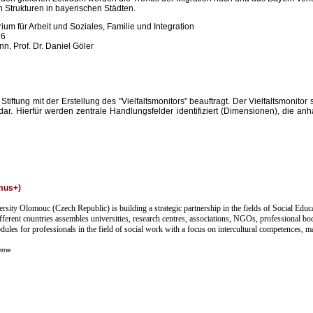
n Strukturen in bayerischen Städten.
ium für Arbeit und Soziales, Familie und Integration
16
n, Prof. Dr. Daniel Göler
iftung mit der Erstellung des "Vielfaltsmonitors" beauftragt. Der Vielfaltsmonitor
 dar. Hierfür werden zentrale Handlungsfelder identifiziert (Dimensionen), die anh
smus+)
versity Olomouc (
Czech Republic
) is building a strategic partnership in the fields of Social 
ferent countries assembles universities, research centres, associations, NGOs, professional bodi
odules for professionals in the field of social work with a focus on intercultural competences, 
mme