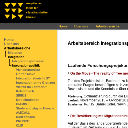
Ihr Browser interpretiert leider kein JavaScript!
Home
Über uns
Arbeitsbereiche
Home
Arbeitsbereich Integrationsp
Über uns
Arbeitsbereiche
Migration
Integration
Integrationsprozesse
Laufende Forschungsprojekte
Integrationspolitik
Vielfaltsmonitor
On the Move - The reality of free m
On the Move
Integrationsbericht BY
Ziel des Projektes ist es, Barrieren z
Integration ohne Grenzen
zentralen Fragen beschäftigen sich 
Vielfalt im Lehrberuf
Bewusstsein und die Kenntnisse über di
Kelsterbach
SIRIUS
Cofinanzierung durch die 
Förderung:
Modellregionen
November 2015 – Oktober 20
Laufzeit:
Daniel Göler,
Nevin 
DIAMINT
Bearbeiter:
Prof. Dr.
Study and stay in Bavaria
AMICALL
Die Bevölkerung mit Migrationshint
Dietzenbach
PROSINT
Auf der Basis des länderübergreifenden
CLIP
in Bayern im Zeitraum 2005- 2013. Für