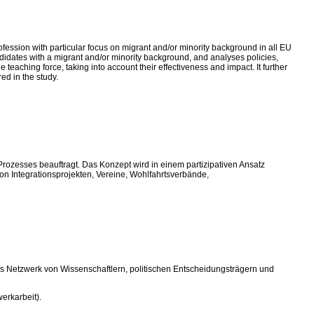
ofession with particular focus on migrant and/or minority background in all EU
andidates with a migrant and/or minority background, and analyses policies,
 teaching force, taking into account their effectiveness and impact. It further
ed in the study.
Prozesses beauftragt. Das Konzept wird in einem partizipativen Ansatz
von Integrationsprojekten, Vereine, Wohlfahrtsverbände,
s Netzwerk von Wissenschaftlern, politischen Entscheidungsträgern und
erkarbeit).