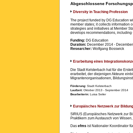
Abgeschlossene Forschungsp
Diversity in Teaching Profession
The project funded by DG Education with
member states; it collects information 
strategies and initiatives at Member Sta
develops recommendations, including co
Funding:
DG Education
Duration:
December 2014 - December
Researcher:
Wolfgang Bosswick
Erarbeitung eines Integrationskonze
Die Stadt Kelsterbach hat für die Ers
erarbeitet, der diejenigen Akteure ein
Migrantenorganisationen, Bildungsinst
Förderung:
Stadt Kelsterbach
Laufzeit:
Oktober 2013 - September 2014
Bearbeiterin:
Luisa Seiler
Europäisches Netzwerk zur Bildung
SIRIUS (Europäisches Netzwerk zur Bil
Praktikern zum Austausch von Wissen, 
Das
efms
ist Nationaler Koordinator 