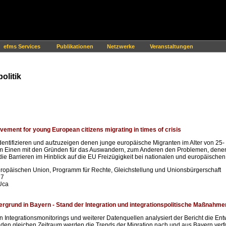
efms Services
Publikationen
Netzwerke
Veranstaltungen
olitik
ovement for young European citizens migrating in times of crisis
u identifizieren und aufzuzeigen denen junge europäische Migranten im Alter von 25
zum Einen mit den Gründen für das Auswandern, zum Anderen den Problemen, den
e Barrieren im Hinblick auf die EU Freizügigkeit
bei nationalen und europäischen 
Europäischen Union, Programm
für Rechte, Gleichstellung und Unionsbürgerschaft
17
Uca
ergrund in Bayern - Stand der Integration und integrationspolitische Maßnahme
 Integrationsmonitorings und weiterer Datenquellen analysiert der Bericht die Entw
 den gleichen Zeitraum werden die Trends der Migration nach und aus Bayern verfo