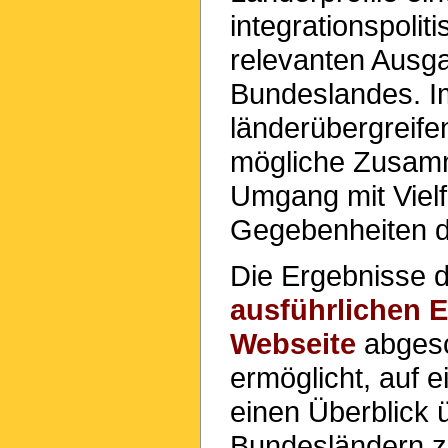
integrationspoli
relevanten Ausg
Bundeslandes. I
länderübergreife
mögliche Zusamm
Umgang mit Vielf
Gegebenheiten de
Die Ergebnisse 
ausführlichen 
Webseite
abgesc
ermöglicht, auf 
einen Überblick ü
Bundesländern zu