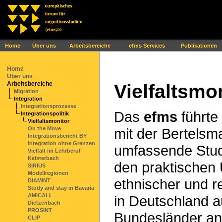
Ihr Browser interpretiert leider kein JavaScript!
Home
Über uns
Arbeitsbereiche
efms Services
Publikationen
Home
Über uns
Arbeitsbereiche
Vielfaltsmo
Migration
Integration
Integrationsprozesse
Das
efms
führte
Integrationspolitik
Vielfaltsmonitor
mit der Bertelsm
On the Move
Integrationsbericht BY
Integration ohne Grenzen
umfassende Stud
Vielfalt im Lehrberuf
Kelsterbach
den praktischen
SIRIUS
Modellregionen
ethnischer und rel
DIAMINT
Study and stay in Bavaria
AMICALL
in Deutschland a
Dietzenbach
PROSINT
Bundesländer ana
CLIP