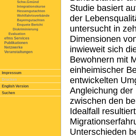
Schw.Gmünd
Studie basiert a
Integrationskurse
Hessengutachten
der Lebensqualit
Wohlfahrtsverbände
Bayerngutachten
Enquete Bericht
untersucht in ze
Diskriminierung
Evaluation
Dimensionen von
efms Services
Publikationen
inwieweit sich di
Netzwerke
Veranstaltungen
Bewohnern mit Mi
einheimischer Be
Impressum
entwickelten Umga
Drucken
English Version
Angleichung der
Suchen
zwischen den be
Idealfall resultie
Migrationserfahr
Unterschieden be