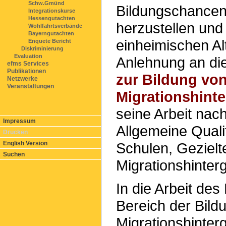
Schw.Gmünd
Bildungschancen 
Integrationskurse
Hessengutachten
herzustellen und
Wohlfahrtsverbände
Bayerngutachten
einheimischen Al
Enquete Bericht
Diskriminierung
Evaluation
Anlehnung an di
efms Services
Publikationen
zur Bildung von
Netzwerke
Veranstaltungen
Migrationshint
seine Arbeit nac
Impressum
Allgemeine Qualit
Drucken
Schulen, Geziel
English Version
Suchen
Migrationshinte
In die Arbeit de
Bereich der Bild
Migrationshinter