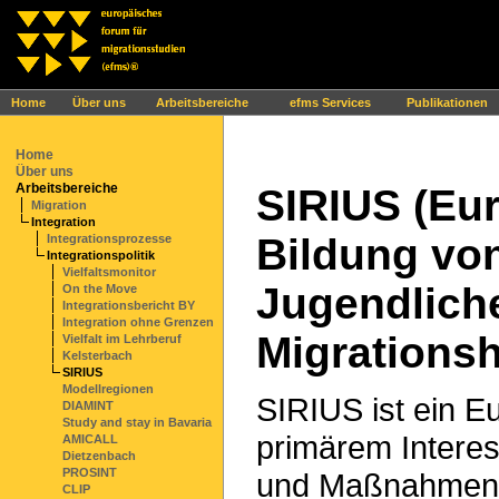
Ihr Browser interpretiert leider kein JavaScript!
Home
Über uns
Arbeitsbereiche
efms Services
Publikationen
Home
Über uns
Arbeitsbereiche
SIRIUS (Eu
Migration
Integration
Bildung vo
Integrationsprozesse
Integrationspolitik
Vielfaltsmonitor
Jugendlich
On the Move
Integrationsbericht BY
Integration ohne Grenzen
Migrationsh
Vielfalt im Lehrberuf
Kelsterbach
SIRIUS
Modellregionen
SIRIUS ist ein E
DIAMINT
Study and stay in Bavaria
primärem Interes
AMICALL
Dietzenbach
PROSINT
und Maßnahmen m
CLIP