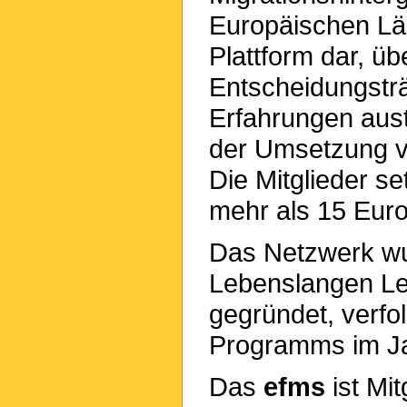
Europäischen Län
Plattform dar, üb
Entscheidungsträ
Erfahrungen au
der Umsetzung v
Die Mitglieder se
mehr als 15 Eur
Das Netzwerk w
Lebenslangen Le
gegründet, verfo
Programms im Ja
Das
efms
ist Mi