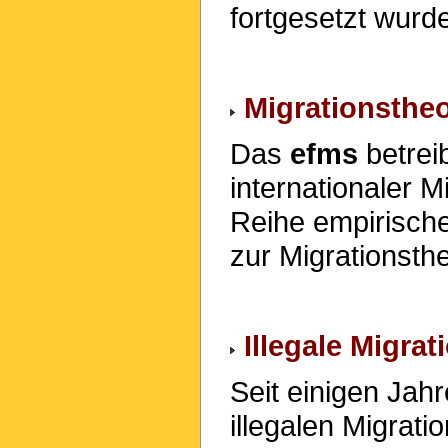
fortgesetzt wurd
Migrationstheo
Das
efms
betrei
internationaler 
Reihe empirisch
zur Migrationsthe
Illegale Migrat
Seit einigen Jah
illegalen Migrat