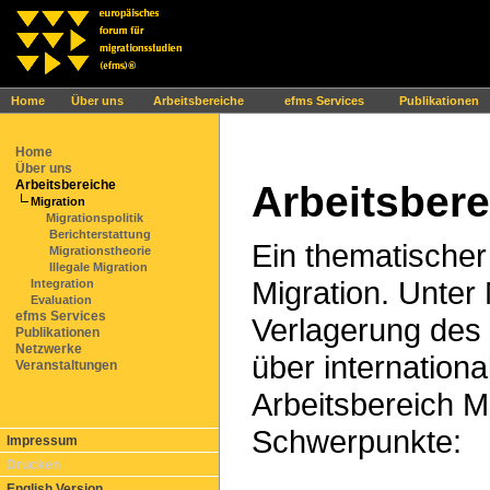
Ihr Browser interpretiert leider kein JavaScript!
Home
Über uns
Arbeitsbereiche
efms Services
Publikationen
Home
Über uns
Arbeitsbereiche
Arbeitsbere
Migration
Migrationspolitik
Berichterstattung
Ein thematischer 
Migrationstheorie
Illegale Migration
Migration. Unter 
Integration
Evaluation
efms Services
Verlagerung des
Publikationen
Netzwerke
über internation
Veranstaltungen
Arbeitsbereich M
Schwerpunkte:
Impressum
Drucken
English Version