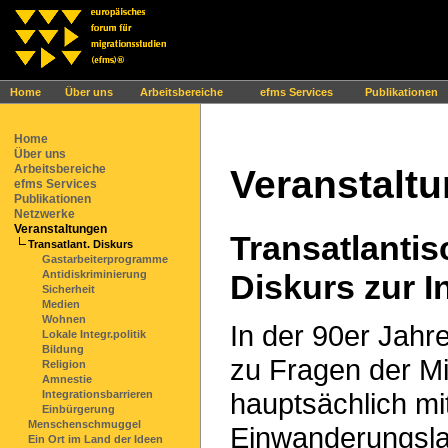
Ihr Browser interpretiert leider kein JavaScript!
Home
Über uns
Arbeitsbereiche
efms Services
Publikationen
Home
Über uns
Arbeitsbereiche
Veranstalt
efms Services
Publikationen
Netzwerke
Veranstaltungen
Transatlantis
Transatlant. Diskurs
Gastarbeiterprogramme
Diskurs zur I
Antidiskriminierung
Sicherheit
Medien
Wohnen
In der 90er Jahre
Lokale Integr.politik
Bildung
zu Fragen der Mig
Religion
Amnestie
hauptsächlich mi
Integrationsbarrieren
Einbürgerung
Menschenschmuggel
Einwanderungsla
Ein Ort im Land der Ideen