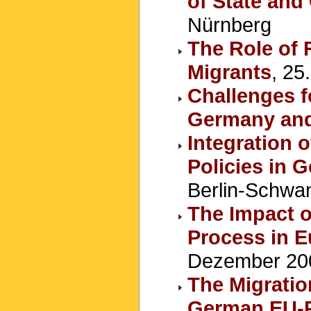
of State and 
Nürnberg
The Role of R
Migrants
, 25
Challenges fo
Germany and
Integration 
Policies in 
Berlin-Schwa
The Impact o
Process in E
Dezember 200
The Migration
German EU-P