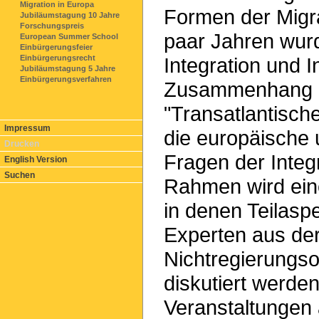
Migration in Europa
Formen der Migrat
Jubiläumstagung 10 Jahre
Forschungspreis
paar Jahren wur
European Summer School
Einbürgerungsfeier
Integration und I
Einbürgerungsrecht
Jubiläumstagung 5 Jahre
Einbürgerungsverfahren
Zusammenhang 
"Transatlantischen
Impressum
die europäische 
Drucken
Fragen der Integ
English Version
Suchen
Rahmen wird ein
in denen Teilasp
Experten aus der
Nichtregierungs
diskutiert werden
Veranstaltungen