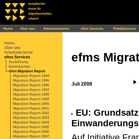
Ihr Browser interpretiert leider kein JavaScript!
Home
Über uns
Arbeitsbereiche
efms Services
Publikationen
Home
Über uns
Arbeitsbereiche
efms Migrat
efms Services
Ausbildung
Datenbanken
efms Migration Report
Migration Report 1994
Migration Report 1995
Juli 2008
Migration Report 1996
Migration Report 1997
Migration Report 1998
Migration Report 1999
Migration Report 2000
Migration Report 2001
EU: Grundsatz
Migration Report 2002
Migration Report 2003
Einwanderungs
Migration Report 2004
Migration Report 2005
Migration Report 2006
Auf Initiative F
Migration Report 2007