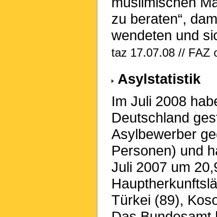
muslimischen Mä
zu beraten“, dami
wendeten und si
taz 17.07.08 // FAZ 
Asylstatistik
Im Juli 2008 hab
Deutschland geste
Asylbewerber ge
Personen) und h
Juli 2007 um 2
Hauptherkunftslän
Türkei (89), Kos
Das Bundesamt h