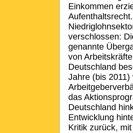
Einkommen erziel
Aufenthaltsrecht
Niedriglohnsektor
verschlossen: Di
genannte Überga
von Arbeitskräf
Deutschland besc
Jahre (bis 2011)
Arbeitgeberverbä
das Aktionsprogr
Deutschland hink
Entwicklung hint
Kritik zurück, m