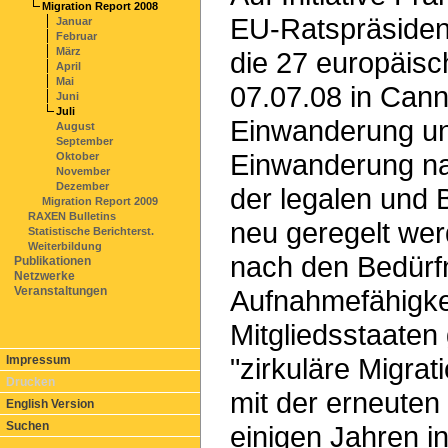
Migration Report 2008
EU-Ratspräsiden
Januar
Februar
März
die 27 europäisc
April
Mai
07.07.08 in Cann
Juni
Juli
Einwanderung und
August
September
Einwanderung na
Oktober
November
Dezember
der legalen und 
Migration Report 2009
RAXEN Bulletins
neu geregelt wer
Statistische Berichterst.
Weiterbildung
nach den Bedürf
Publikationen
Netzwerke
Veranstaltungen
Aufnahmefähigke
Mitgliedsstaaten 
"zirkuläre Migra
Impressum
Drucken
mit der erneute
English Version
Suchen
einigen Jahren i