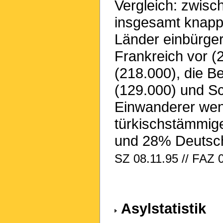
Vergleich: zwisc
insgesamt knapp 
Länder einbürge
Frankreich vor (
(218.000), die B
(129.000) und S
Einwanderer wen
türkischstämmig
und 28% Deutsc
SZ 08.11.95 // FAZ 
Asylstatistik