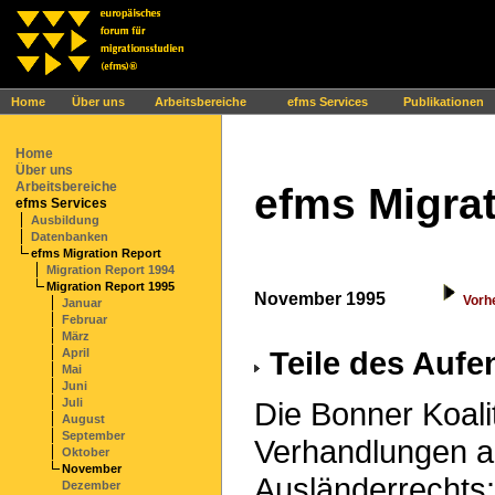
Ihr Browser interpretiert leider kein JavaScript!
Home
Über uns
Arbeitsbereiche
efms Services
Publikationen
Home
Über uns
Arbeitsbereiche
efms Migrat
efms Services
Ausbildung
Datenbanken
efms Migration Report
Migration Report 1994
Migration Report 1995
November 1995
Vorh
Januar
Februar
März
Teile des Aufen
April
Mai
Juni
Juli
Die Bonner Koalit
August
September
Verhandlungen a
Oktober
November
Ausländerrechts: 
Dezember