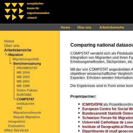
Ihr Browser interpretiert leider kein JavaScript!
Home
Über uns
Arbeitsbereiche
Home
Comparing national datasour
Über uns
Arbeitsbereiche
COMPSTAT versteht sich als Pilotstudi
Migration
Integration von Migranten und ihren Fa
Migrationspolitik
Erhebungsmethoden, Stichproben, etc. 
Berichterstattung
PROMINSTAT
Mit der von COMPSTAT angestrebten Ana
MB 2004
objektiver wissenschaftlicher Verglei
MB 2003
Experten. Erhoben werden Informatione
MB 2001
Die Ergebnisse sind in Form einer ko
MB 1999
Daten-Fakten
EUROMIZ
Projektpartner:
COMPSTAT
Indikatoren
ICMPD/ÖFM
als Projektkoordin
MIZ
European Centre for Social W
Migrationstheorie
Bundesanstalt Statistik Öster
Illegale Migration
Schweizer Forum für Migratio
Integration
Université Catholique de Louv
Evaluation
Institute of Geographical Res
efms Services
Dipartimento di studi geoeconomi