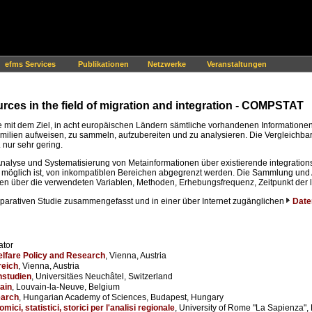
efms Services
Publikationen
Netzwerke
Veranstaltungen
ces in the field of migration and integration - COMPSTAT
e mit dem Ziel, in acht europäischen Ländern sämtliche vorhandenen Informatione
milien aufweisen, zu sammeln, aufzubereiten und zu analysieren. Die Vergleichbark
nur sehr gering.
lyse und Systematisierung von Metainformationen über existierende integrations
ch möglich ist, von inkompatiblen Bereichen abgegrenzt werden. Die Sammlung und 
n über die verwendeten Variablen, Methoden, Erhebungsfrequenz, Zeitpunkt der l
mparativen Studie zusammengefasst und in einer über Internet zugänglichen
Date
ator
elfare Policy and Research
, Vienna, Austria
reich
, Vienna, Austria
nstudien
, Universitäes Neuchâtel, Switzerland
ain
, Louvain-la-Neuve, Belgium
earch
, Hungarian Academy of Sciences, Budapest, Hungary
ci, statistici, storici per l'analisi regionale
, University of Rome "La Sapienza", 