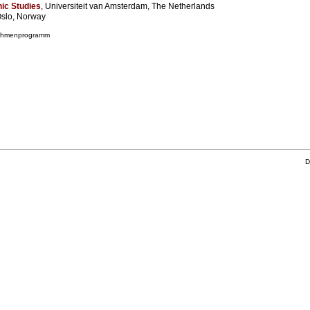
nic Studies
, Universiteit van Amsterdam, The Netherlands
Oslo, Norway
Rahmenprogramm
D