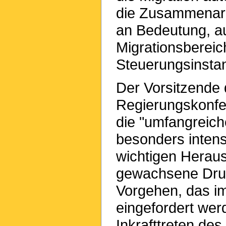
die Zusammenarb
an Bedeutung, au
Migrationsbereich
Steuerungsinstan
Der Vorsitzende 
Regierungskonfe
die "umfangreic
besonders intens
wichtigen Heraus
gewachsene Druc
Vorgehen, das i
eingefordert werd
Inkrafttreten de