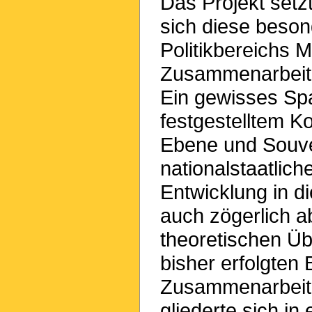
Das Projekt setz
sich diese beson
Politikbereichs M
Zusammenarbeit 
Ein gewisses Sp
festgestelltem K
Ebene und Souve
nationalstaatlic
Entwicklung in d
auch zögerlich a
theoretischen Üb
bisher erfolgte
Zusammenarbeit 
gliederte sich in