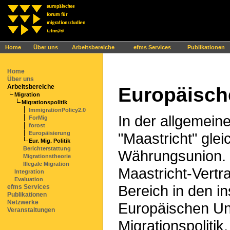
Ihr Browser interpretiert leider kein JavaScript!
Home
Über uns
Arbeitsbereiche
efms Services
Publikationen
Home
Über uns
Arbeitsbereiche
Europäische
Migration
Migrationspolitik
ImmigrationPolicy2.0
In der allgemein
ForMig
forost
"Maastricht" glei
Europäisierung
Eur. Mig. Politik
Berichterstattung
Währungsunion. 
Migrationstheorie
Illegale Migration
Maastricht-Vertr
Integration
Evaluation
Bereich in den i
efms Services
Publikationen
Netzwerke
Europäischen Uni
Veranstaltungen
Migrationspolitik