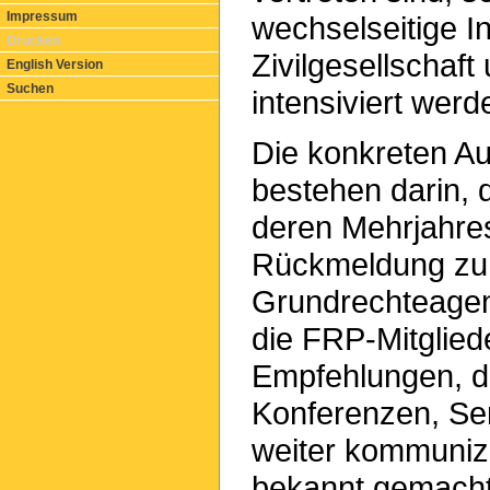
Impressum
wechselseitige I
Drucken
Zivilgesellschaf
English Version
Suchen
intensiviert werd
Die konkreten Au
bestehen darin, 
deren Mehrjahre
Rückmeldung zu 
Grundrechteagen
die FRP-Mitglied
Empfehlungen, di
Konferenzen, Sem
weiter kommunizie
bekannt gemacht