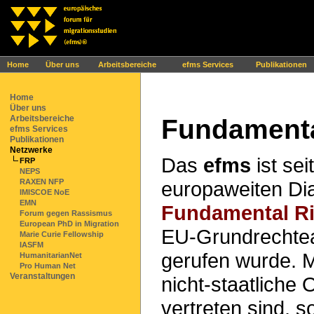
Ihr Browser interpretiert leider kein JavaScript!
Home
Über uns
Arbeitsbereiche
efms Services
Publikationen
Home
Über uns
Arbeitsbereiche
Fundamenta
efms Services
Publikationen
Netzwerke
Das
efms
ist sei
FRP
NEPS
europaweiten Di
RAXEN NFP
IMISCOE NoE
EMN
Fundamental Ri
Forum gegen Rassismus
European PhD in Migration
EU-Grundrechtea
Marie Curie Fellowship
IASFM
gerufen wurde. M
HumanitarianNet
Pro Human Net
Veranstaltungen
nicht-staatliche
vertreten sind, s