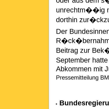
oder aus dem s
unrechtm��ig na
dorthin zur�ckz
Der Bundesinnen
R�ck�bernahmea
Beitrag zur Bek�
September hatte 
Abkommen mit Ju
Pressemitteilung BM
Bundesregieru