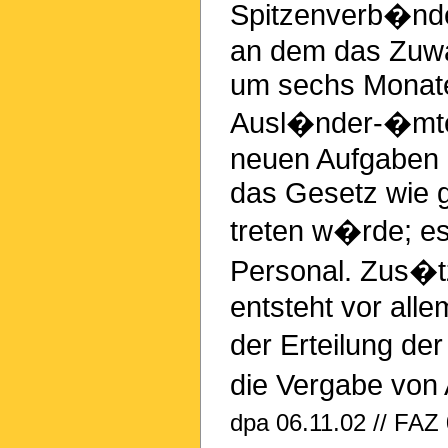
Spitzenverb�nde
an dem das Zuwan
um sechs Monate 
Ausl�nder-�mter
neuen Aufgaben
das Gesetz wie g
treten w�rde; es
Personal. Zus�t
entsteht vor all
der Erteilung d
die Vergabe von 
dpa 06.11.02 // FAZ 