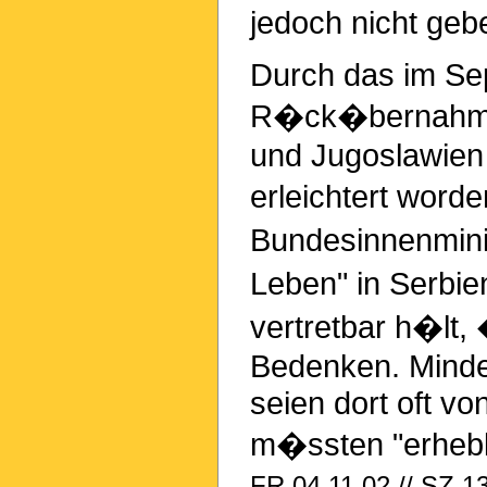
jedoch nicht geb
Durch das im Se
R�ck�bernahme
und Jugoslawien
erleichtert wor
Bundesinnenmini
Leben" in Serbi
vertretbar h�lt
Bedenken. Minde
seien dort oft v
m�ssten "erhebl
FR 04.11.02 // SZ 13