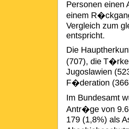
Personen einen A
einem R�ckgang
Vergleich zum gl
entspricht.
Die Hauptherkun
(707), die T�rke
Jugoslawien (523
F�deration (366)
Im Bundesamt wu
Antr�ge von 9.6
179 (1,8%) als A