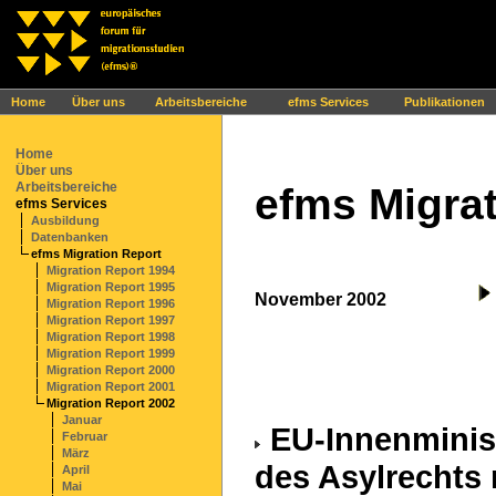
Ihr Browser interpretiert leider kein JavaScript!
Home
Über uns
Arbeitsbereiche
efms Services
Publikationen
Home
Über uns
Arbeitsbereiche
efms Migrat
efms Services
Ausbildung
Datenbanken
efms Migration Report
Migration Report 1994
Migration Report 1995
November 2002
Migration Report 1996
Migration Report 1997
Migration Report 1998
Migration Report 1999
Migration Report 2000
Migration Report 2001
Migration Report 2002
Januar
EU-Innenminis
Februar
März
des Asylrechts
April
Mai