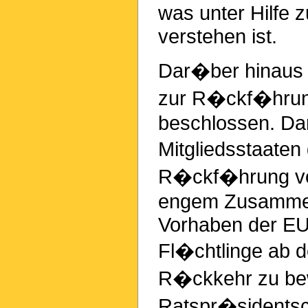
was unter Hilfe 
verstehen ist.
Dar�ber hinaus h
zur R�ckf�hrun
beschlossen. Dar
Mitgliedsstaate
R�ckf�hrung von
engem Zusammen
Vorhaben der EU
Fl�chtlinge ab
R�ckkehr zu be
Ratspr�sidentsc