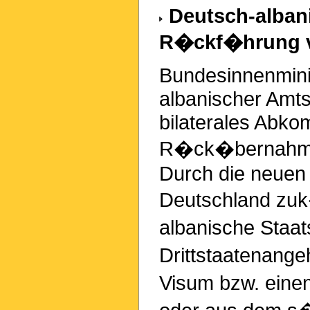
Deutsch-alban
R�ckf�hrung vo
Bundesinnenminis
albanischer Amt
bilaterales Abko
R�ck�bernahme a
Durch die neuen 
Deutschland zuk�
albanische Staa
Drittstaatenange
Visum bzw. einen