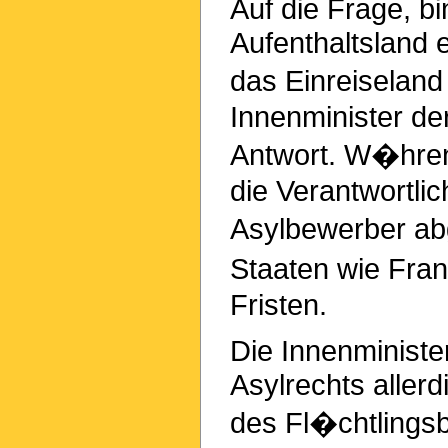
Auf die Frage, b
Aufenthaltsland 
das Einreiselan
Innenminister de
Antwort. W�hren
die Verantwortlic
Asylbewerber ab
Staaten wie Fra
Fristen.
Die Innenminist
Asylrechts allerd
des Fl�chtlingsbe