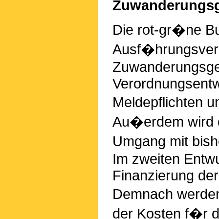
Zuwanderungsg
Die rot-gr�ne B
Ausf�hrungsvero
Zuwanderungsges
Verordnungsentwu
Meldepflichten 
Au�erdem wird 
Umgang mit bishe
Im zweiten Entwur
Finanzierung der 
Demnach werden 
der Kosten f�r d