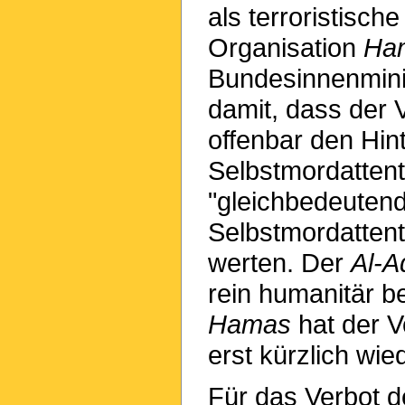
als terroristisc
Organisation
Ha
Bundesinnenminis
damit, dass der 
offenbar den Hin
Selbstmordattentät
"gleichbedeutend
Selbstmordattent
werten. Der
Al-A
rein humanitär b
Hamas
hat der V
erst kürzlich wied
Für das Verbot 