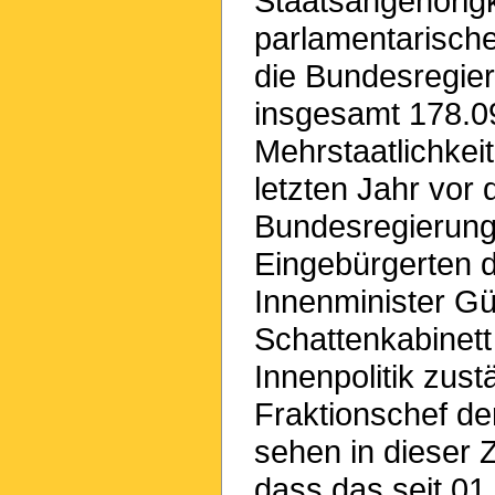
Staatsangehörigk
parlamentarische
die Bundesregier
insgesamt 178.0
Mehrstaatlichkei
letzten Jahr vor 
Bundesregierung
Eingebürgerten d
Innenminister Gü
Schattenkabinett
Innenpolitik zust
Fraktionschef d
sehen in dieser 
dass das seit 01