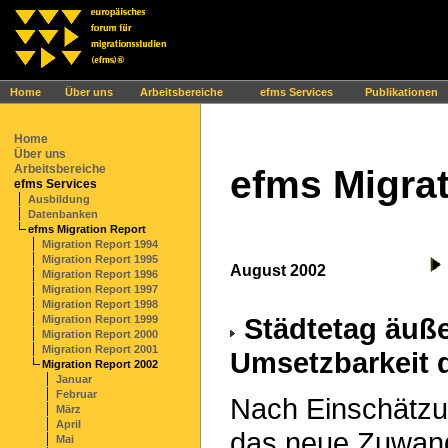
Ihr Browser interpretiert leider kein JavaScript!
Home
Über uns
Arbeitsbereiche
efms Services
Publikationen
Home
Über uns
Arbeitsbereiche
efms Migrat
efms Services
Ausbildung
Datenbanken
efms Migration Report
Migration Report 1994
Migration Report 1995
August 2002
Migration Report 1996
Migration Report 1997
Migration Report 1998
Städtetag äußer
Migration Report 1999
Migration Report 2000
Migration Report 2001
Umsetzbarkeit
Migration Report 2002
Januar
Februar
Nach Einschätzu
März
April
das neue Zuwand
Mai