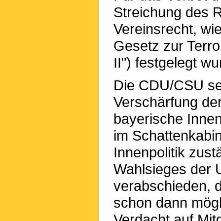
Streichung des R
Vereinsrecht, wi
Gesetz zur Terr
II") festgelegt w
Die CDU/CSU set
Verschärfung der
bayerische Innen
im Schattenkabin
Innenpolitik zust
Wahlsieges der Un
verabschieden, 
schon dann mögl
Verdacht auf Mitg