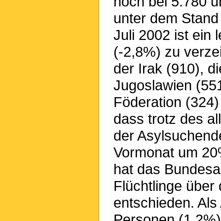
noch bei 5.780 
unter dem Stand
Juli 2002 ist ei
(-2,8%) zu verze
der Irak (910), d
Jugoslawien (551
Föderation (324) 
dass trotz des a
der Asylsuchend
Vormonat um 20
hat das Bundesa
Flüchtlinge über
entschieden. Als
Personen (1,2%)