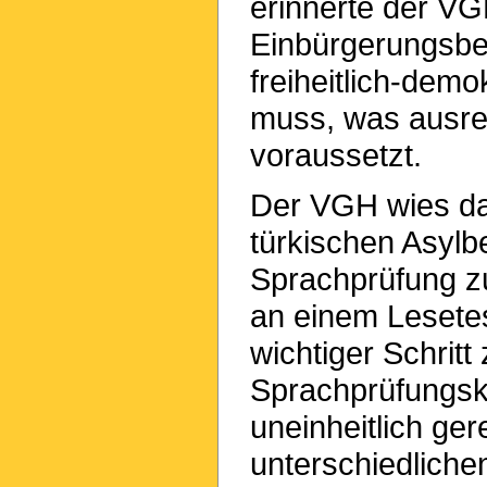
erinnerte der VG
Einbürgerungsbew
freiheitlich-dem
muss, was ausre
voraussetzt.
Der VGH wies da
türkischen Asylb
Sprachprüfung zu
an einem Lesetest
wichtiger Schritt
Sprachprüfungskr
uneinheitlich ger
unterschiedliche