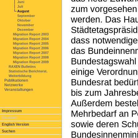
Juni
zum vorgesehen 
Juli
August
September
werden. Das Hau
Oktober
November
Städtetagspräsid
Dezember
Migration Report 2003
dass notwendige
Migration Report 2004
Migration Report 2005
das Bundeinnenmi
Migration Report 2006
Migration Report 2007
Migration Report 2008
Bundestagswahl 
Migration Report 2009
RAXEN Bulletins
einige Verordnu
Statistische Berichterst.
Weiterbildung
Bundesrat bedür
Publikationen
Netzwerke
Veranstaltungen
bis zum Jahresb
Außerdem besteh
Mehrbedarf an P
Impressum
Drucken
sowie deren Schu
English Version
Suchen
Bundesinnenmini