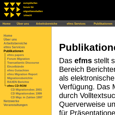
Ihr Browser interpretiert leider kein JavaScript!
Home
Über uns
Arbeitsbereiche
efms Services
Publikationen
Home
Über uns
Arbeitsbereiche
Publikatio
efms Services
Publikationen
efms papers
Das
efms
stellt
Forum Migration
Transatlantic Discourse
Bereich Berichter
Einzelbände
efms Gutachten
efms Migration Report
als elektronisch
Migrationsberichte
RAXEN Berichte
Verfügung. Das M
efms CD-ROM
CD Migrationsber. 2001
durch Volltextsuc
CD Migrationsber. 1999
CD Migr. in Zahlen 1997
Netzwerke
Querverweise und
Veranstaltungen
für Präsentatio