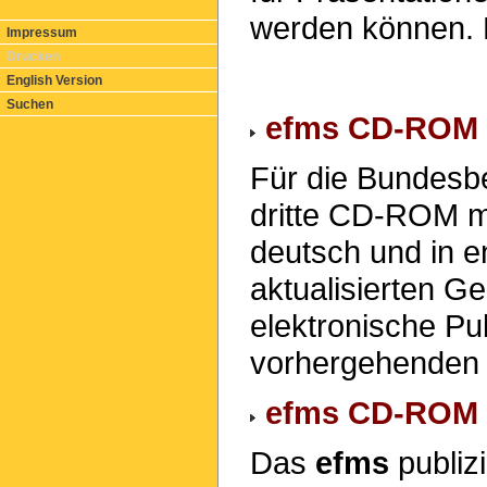
werden können. B
Impressum
Drucken
English Version
Suchen
efms CD-ROM M
Für die Bundesbe
dritte CD-ROM mi
deutsch und in e
aktualisierten 
elektronische Pu
vorhergehende
efms CD-ROM M
Das
efms
publizi