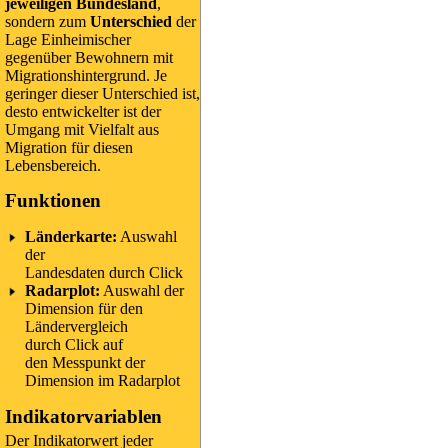
jeweiligen Bundesland
,
sondern zum
Unterschied
der
Lage Ein­heimischer
gegenüber Bewohnern mit
Migrations­hinter­grund. Je
geringer dieser Unterschied ist,
desto ent­wickelter ist der
Umgang mit Vielfalt aus
Migration für diesen
Lebensbereich.
Funktionen
Länderkarte:
Auswahl
der
Landesdaten durch Click
Radarplot:
Auswahl der
Dimension für den
Ländervergleich
durch Click auf
den Messpunkt der
Dimension im Radarplot
Indikatorvariablen
Der Indikatorwert jeder