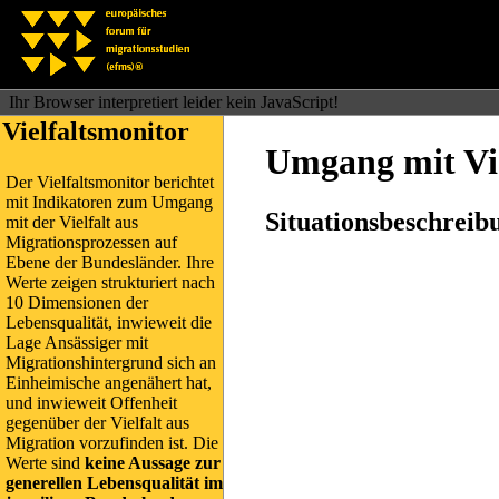
Ihr Browser interpretiert leider kein JavaScript!
Vielfaltsmonitor
Umgang mit Vie
Der Vielfaltsmonitor berichtet
mit Indikatoren zum Umgang
Situationsbeschrei
mit der Vielfalt aus
Migrationsprozessen auf
Ebene der Bundesländer. Ihre
Werte zeigen strukturiert nach
10 Dimensionen der
Lebensqualität, inwieweit die
Lage Ansässiger mit
Migrationshintergrund sich an
Ein­heimische angenähert hat,
und inwieweit Offenheit
gegenüber der Vielfalt aus
Migration vorzufinden ist. Die
Werte sind
keine Aussage zur
generellen Lebensqualität im